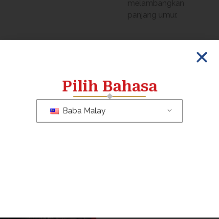
melambangkan
panjang umur.
Pilih Bahasa
Baba Malay
Sulaman
Sutera
(dinding
menghadap
ke Selatan)
Sulaman tengah
menggambarkan