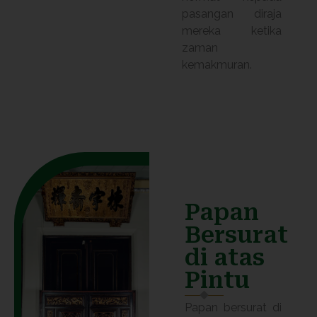
pasangan diraja
mereka ketika
zaman
kemakmuran.
Papan
Bersurat
di atas
Pintu
Papan bersurat di